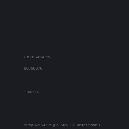
KLIENTU ATBALSTS
80768076
SEKO MUMS
Versija
API: v47-25-g3a834ec82
© Latvijas Mobilais