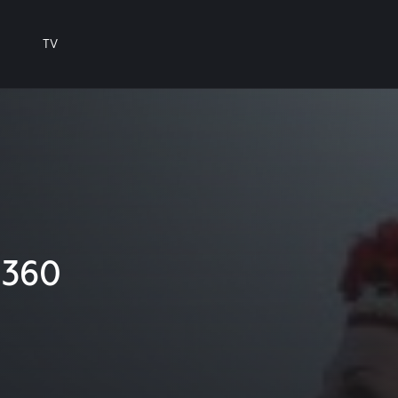
TV
 360