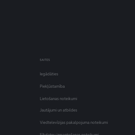
SAITES
Iegādāties
Piekļūstamība
Lietošanas noteikumi
Jautājumi un atbildes
Viedtelevīzijas pakalpojuma noteikumi
Sīkdatņu izmantošanas noteikumi