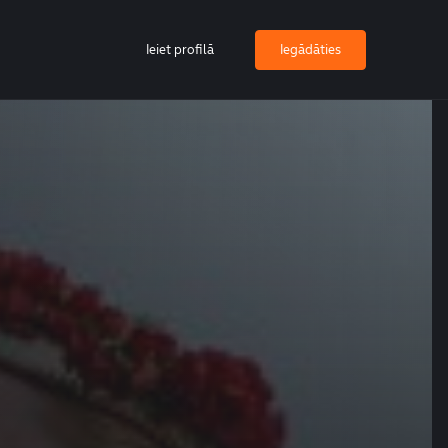
Ieiet profilā
Iegādāties