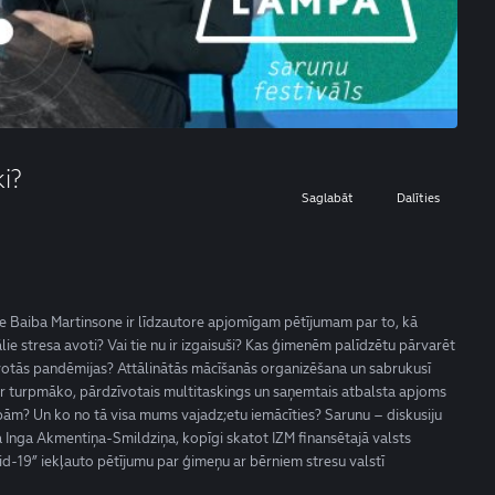
i?
Saglabāt
Dalīties
loģe Baiba Martinsone ir līdzautore apjomīgam pētījumam par to, kā
ālie stresa avoti? Vai tie nu ir izgaisuši? Kas ģimenēm palīdzētu pārvarēt
votās pandēmijas? Attālinātās mācīšanās organizēšana un sabrukusī
par turpmāko, pārdzīvotais multitaskings un saņemtais atbalsta apjoms
ām? Un ko no tā visa mums vajadz;etu iemācīties? Sarunu – diskusiju
ja Inga Akmentiņa-Smildziņa, kopīgi skatot IZM finansētajā valsts
-19” iekļauto pētījumu par ģimeņu ar bērniem stresu valstī