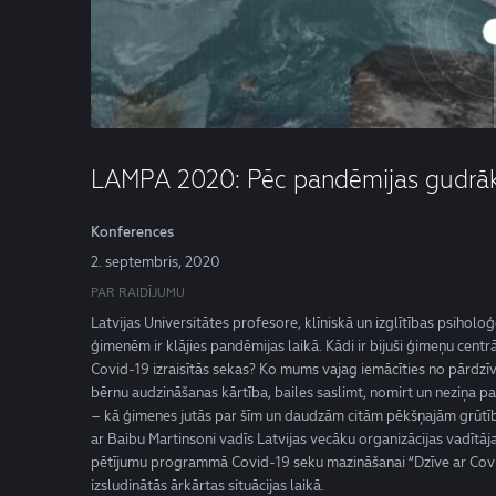
LAMPA 2020: Pēc pandēmijas gudrāk
Konferences
2. septembris, 2020
PAR RAIDĪJUMU
Latvijas Universitātes profesore, klīniskā un izglītības psiho
ģimenēm ir klājies pandēmijas laikā. Kādi ir bijuši ģimeņu centr
Covid-19 izraisītās sekas? Ko mums vajag iemācīties no pārdzī
bērnu audzināšanas kārtība, bailes saslimt, nomirt un neziņa 
– kā ģimenes jutās par šīm un daudzām citām pēkšņajām grūtīb
ar Baibu Martinsoni vadīs Latvijas vecāku organizācijas vadītā
pētījumu programmā Covid-19 seku mazināšanai “Dzīve ar Covid
izsludinātās ārkārtas situācijas laikā.