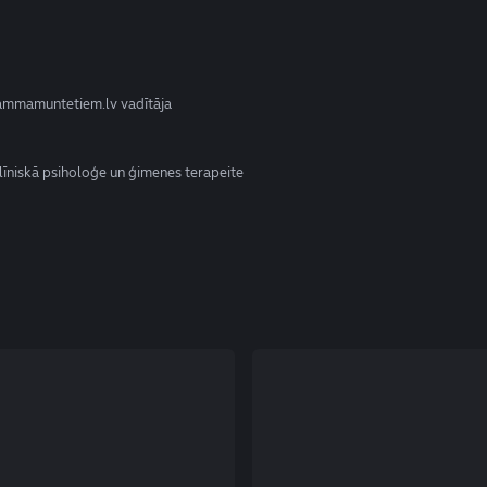
 Mammamuntetiem.lv vadītāja
klīniskā psiholoģe un ģimenes terapeite