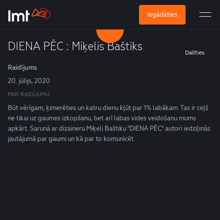
Iegādāties
DIENA PĒC : Miķelis Baštiks
Dalīties
Raidījums
20. jūlijs, 2020
PAR RAIDĪJUMU
Būt vērīgam, ķimerēties un katru dienu kļūt par 1% labākam. Tas ir ceļš
ne tikai uz gaumes izkopšanu, bet arī labas vides veidošanu mums
apkārt. Sarunā ar dizaineru Miķeli Baštiku "DIENA PĒC" autori iedziļinās
jautājumā par gaumi un kā par to komunicēt.