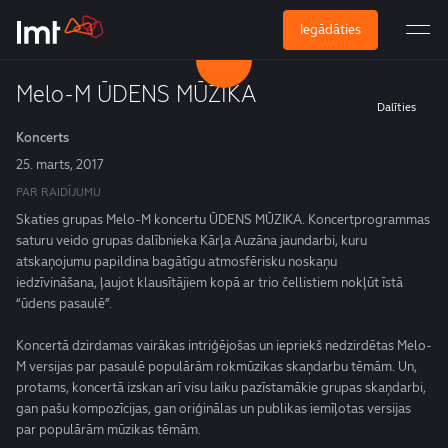
Iegādāties
Melo-M ŪDENS MŪZIKA
Dalīties
Koncerts
25. marts, 2017
PAR RAIDĪJUMU
Skaties grupas Melo-M koncertu ŪDENS MŪZIKA. Koncertprogrammas
saturu veido grupas dalībnieka Kārļa Auzāna jaundarbi, kuru
atskaņojumu papildina bagātīgu atmosfērisku noskaņu
iedzīvināšana, ļaujot klausītājiem kopā ar trio čellistiem nokļūt īstā
“ūdens pasaulē”.
Koncertā dzirdamas vairākas intriģējošas un iepriekš nedzirdētas Melo-
M versijas par pasaulē populārām rokmūzikas skaņdarbu tēmām. Un,
protams, koncertā izskan arī visu laiku pazīstamākie grupas skaņdarbi,
gan pašu kompozīcijas, gan oriģinālas un publikas iemīļotas versijas
par populārām mūzikas tēmām.