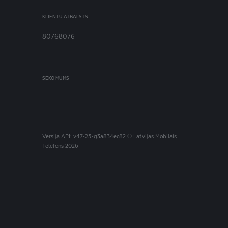
KLIENTU ATBALSTS
80768076
SEKO MUMS
Versija
API: v47-25-g3a834ec82
© Latvijas Mobilais
Telefons 2026