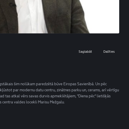
Saglabāt
Dalīties
augstākais šim nolūkam paredzētā būve Eiropas Savienībā. Un pēc
ļūstot par modernu datu centru, zinātnes parku un, cerams, arī vērtīgu
ad tas atkal vērs savas durvis apmeklētājiem, "Diena pēc" lietišķās
as centra valdes locekli Marisu Mežgalu.