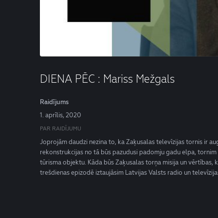
DIENA PĒC : Mariss Mežgals
Raidījums
1. aprīlis, 2020
PAR RAIDĪJUMU
Joprojām daudzi nezina to, ka Zaķusalas televīzijas tornis ir 
rekonstrukcijas no tā būs pazudusi padomju gadu elpa, tornim k
tūrisma objektu. Kāda būs Zaķusalas torņa misija un vērtības, k
trešdienas epizodē iztaujāsim Latvijas Valsts radio un televīzij