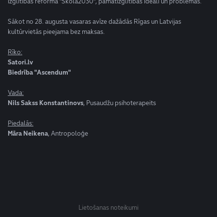
izglītības reforma "Skola2030", pamatizglītības ideāli un problēmas.
Sākot no 28. augusta vasaras avīze dažādās Rīgas un Latvijas
kultūrvietās pieejama bez maksas.
Rīko:
Satori.lv
Biedrība "Ascendum"
Vada:
Nils Sakss Konstantinovs
, Pusaudžu psihoterapeits
Piedalās:
Māra Neikena
, Antropoloģe
Lietošanas noteikumi