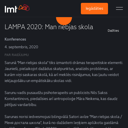
Iegādāties
LAMPA 2020: Man riebjas skola
Dalīties
Konferences
4. septembris, 2020
PAR RAIDĪJUMU
Sarunā "Man riebjas skola" tiks izmantoti drāmas terapeitiskie elementi.
Jaunieši, pielaikojot dažādus skatpunktus, analizēs problēmas, ar
kurām viņi saskaras skolā, kā arī meklēs risinājumus, kas ļautu veidot
iekļaujošāku un empātiskāku skolas vidi.
Sarunu vadīs pusaudžu psihoterapeits un publicists Nils Sakss
Konstantinovs, piedalīsies arī antropoloģe Māra Neikena, kas daudz
pētījusi vardarbību.
Sarunas norisi iedvesmojusi bilingvālā Satori avīze "Man riebjas skola /
Меня достала школа", kurā no dažādiem leņķiem aplūkota gaidāmā