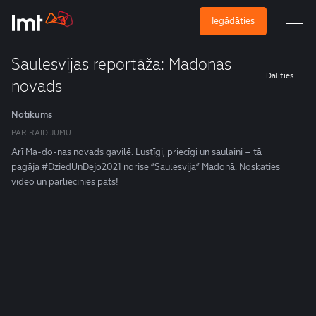
Iegādāties
Saulesvijas reportāža: Madonas
Dalīties
novads
Notikums
PAR RAIDĪJUMU
Arī Ma-do-nas novads gavilē. Lustīgi, priecīgi un saulaini – tā
pagāja
#DziedUnDejo2021
norise “Saulesvija” Madonā. Noskaties
video un pārliecinies pats!