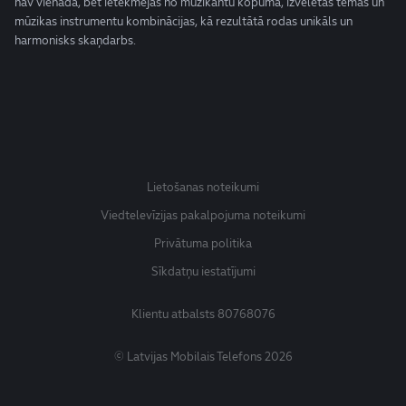
nav vienāda, bet ietekmējas no muzikantu kopuma, izvēlētās tēmas un
mūzikas instrumentu kombinācijas, kā rezultātā rodas unikāls un
harmonisks skaņdarbs.
Lietošanas noteikumi
Viedtelevīzijas pakalpojuma noteikumi
Privātuma politika
Sīkdatņu iestatījumi
Klientu atbalsts
80768076
© Latvijas Mobilais Telefons 2026