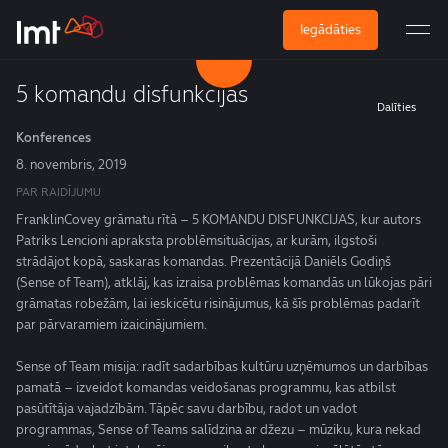
Iegādāties
5 komandu disfunkcijas
Dalīties
Konferences
8. novembris, 2019
PAR RAIDĪJUMU
FranklinCovey grāmatu rītā –
5
KOMANDU DISFUNKCIJAS, kur autors
Patriks Lencioni apraksta problēmsituācijas, ar kurām, ilgstoši
strādājot kopā, saskaras komandas. Prezentācijā Daniēls Godiņš
(Sense of Team), atklāj, kas izraisa problēmas komandās un lūkojas pāri
grāmatas robežām, lai ieskicētu risinājumus, kā šīs problēmas padarīt
par pārvaramiem izaicinājumiem.
Sense of Team misija: radīt sadarbības kultūru uzņēmumos un darbības
pamatā – izveidot komandas veidošanas programmu, kas atbilst
pasūtītāja vajadzībām. Tāpēc savu darbību, radot un vadot
programmas, Sense of Teams salīdzina ar džezu – mūziku, kura nekad