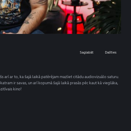
Saglabāt
Dalīties
s arī ar to, ka šajā laikā patērējam mazliet citādu audiovizuālo saturu.
 katram ir savas, un arī kopumā šajā laikā prasās pēc kaut kā vieglāka,
zitīvais kino!