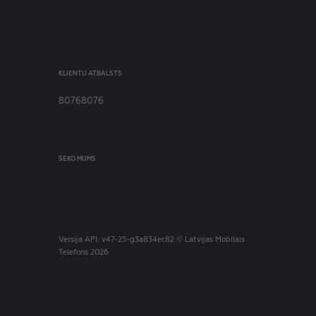
KLIENTU ATBALSTS
80768076
SEKO MUMS
Versija
API: v47-25-g3a834ec82
© Latvijas Mobilais
Telefons 2026