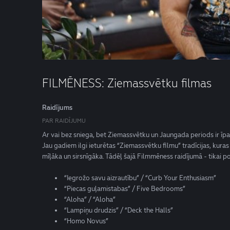
FILMĒNESS: Ziemassvētku filmas
Raidījums
PAR RAIDĪJUMU
Ar vai bez sniega, bet Ziemassvētku un Jaungada periods ir īpaš
Jau gadiem ilgi ieturētas “Ziemassvētku filmu” tradīcijas, kuras
mīļāka un sirsnīgāka. Tādēļ šajā Filmmēness raidījumā - tikai po
“Iegrožo savu aizrautību” / “Curb Your Enthusiasm”
“Piecas guļamistabas” / Five Bedrooms”
“Aloha” / “Aloha”
“Lampiņu drudzis” / “Deck the Halls”
“Homo Novus”