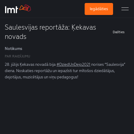
Iegādāties
Saulesvijas reportāža: Ķekavas
Dalīties
novads
Notikums
PAR RAIDĪJUMU
28. jūlijs Ķekavas novadā bija
#DziedUnDejo2021
norises “Saulesvija”
diena.
Noskaties reportāžu un iepazīsti tur mītošos dziedātājus,
dejotājus, muzicētājus un viņu pedagogus!