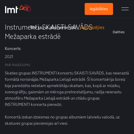
Iegādāties
Abonē, lai skatītos
Instrumenti. SKAISTI SAVĀDS
Tev jau ir abonements?
Autorizējies
Dalīties
Mežaparka estrādē
Koncerts
2021
PAR RAIDĪJUMU
Skaties grupas INSTRUMENTI koncertu SKAISTI SAVĀDS, kas neierastā
formātā norisinājās Mežaparka Lielajā estrādē. Šī koncertsērija šoreiz
bija paredzēta nelielam apmeklētāju skaitam, kas, kopā ar mūziku,
scenogrāfiju, gaismām un mēroga pretnostatījumu, radīja neierastu
atmosfēru Mežaparka Lielajā estrādē un citādu grupas
INSTRUMENTI koncerta pieredzi.
Koncertā izskan dziesmas no grupas albumiem latviešu valodā, uz
skatuves grupai pievienojas arī viesi.