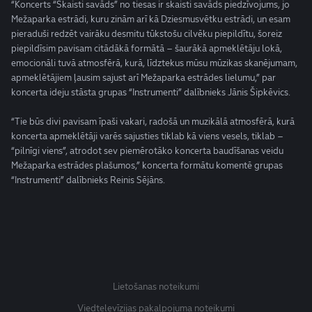
“Koncerts “Skaisti savāds” no tiesas ir skaisti savāds piedzīvojums, jo
Mežaparka estrādi, kuru zinām arī kā Dziesmusvētku estrādi, un esam
pieraduši redzēt vairāku desmitu tūkstošu cilvēku piepildītu, šoreiz
piepildīsim pavisam citādākā formātā – šaurākā apmeklētāju lokā,
emocionāli tuvā atmosfērā, kurā, līdztekus mūsu mūzikas skanējumam,
apmeklētājiem ļausim sajust arī Mežaparka estrādes lielumu,” par
koncerta ideju stāsta grupas “Instrumenti” dalībnieks Jānis Šipkēvics.
“Tie būs divi pavisam īpaši vakari, radošā un muzikālā atmosfērā, kurā
koncerta apmeklētāji varēs sajusties tiklab kā viens vesels, tiklab –
“pilnīgi viens”, atrodot sev piemērotāko koncerta baudīšanas veidu
Mežaparka estrādes plašumos,” koncerta formātu komentē grupas
“Instrumenti” dalībnieks Reinis Sējāns.
Lietošanas noteikumi
Viedtelevīzijas pakalpojuma noteikumi