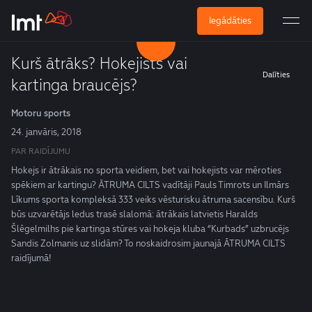
Iegādāties
Kurš ātrāks? Hokejists vai
Dalīties
kartinga braucējs?
Motoru sports
24. janvāris, 2018
PAR RAIDĪJUMU
Hokejs ir ātrākais no sporta veidiem, bet vai hokejists var mēroties
spēkiem ar kartingu? ĀTRUMA CILTS vadītāji Pauls Timrots un Ilmārs
Līkums sporta kompleksā 333 veiks vēsturisku ātruma sacensību. Kurš
būs uzvarētājs ledus trasē slalomā: ātrākais latvietis Haralds
Šlēgelmilhs pie kartinga stūres vai hokeja kluba “Kurbads” uzbrucējs
Sandis Zolmanis uz slidām? To noskaidrosim jaunajā ĀTRUMA CILTS
raidījumā!