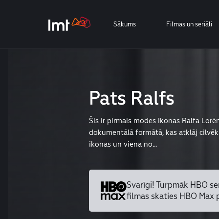
Sākums
Filmas un seriāli
Pats Ralfs
Šis ir pirmais modes ikonas Ralfa Lorē
dokumentālā formātā, kas atklāj cilvēku
ikonas un viena no...
Svarīgi! Turpmāk HBO se
filmas skaties HBO Max 