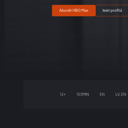
Abonēt HBO Max
Ieiet profilā
12+
103MIN
EN
LV, EN