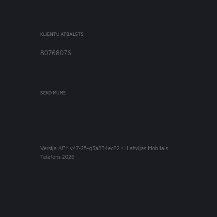
KLIENTU ATBALSTS
80768076
SEKO MUMS
Versija
API: v47-25-g3a834ec82
© Latvijas Mobilais
Telefons 2026