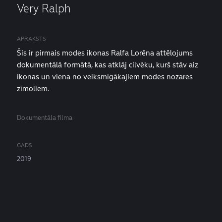
Very Ralph
APRAKSTS
Šis ir pirmais modes ikonas Ralfa Lorēna attēlojums
dokumentālā formātā, kas atklāj cilvēku, kurš stāv aiz
ikonas un viena no veiksmīgākajiem modes nozares
zīmoliem.
Dokumentāla filma
GADS
2019