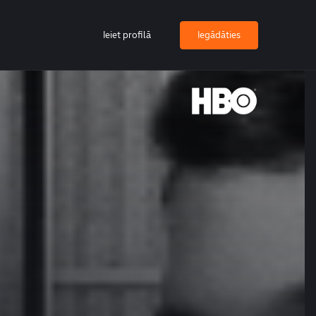
Ieiet profilā
Iegādāties