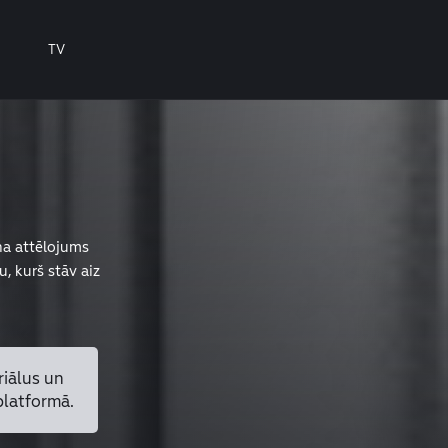
TV
na attēlojums
, kurš stāv aiz
riālus un
platformā.