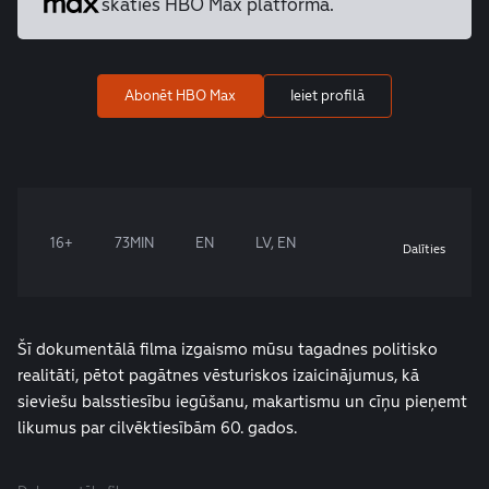
skaties HBO Max platformā.
Abonēt HBO Max
Ieiet profilā
16+
73MIN
EN
LV, EN
Dalīties
Šī dokumentālā filma izgaismo mūsu tagadnes politisko
realitāti, pētot pagātnes vēsturiskos izaicinājumus, kā
sieviešu balsstiesību iegūšanu, makartismu un cīņu pieņemt
likumus par cilvēktiesībām 60. gados.