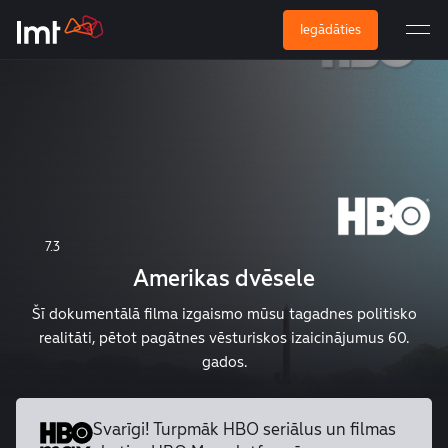
Iegādāties
7.3
Amerikas dvēsele
Šī dokumentālā filma izgaismo mūsu tagadnes politisko
realitāti, pētot pagātnes vēsturiskos izaicinājumus 60.
gados.
Svarīgi! Turpmāk HBO seriālus un
filmas