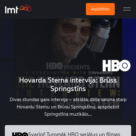
Iegādāties
Hovarda Sterna intervija: Brūss
Springstīns
Divas stundas gara intervija – atklāta, dziļa saruna starp
Hovardu Sternu un Brūsu Springstīnu, apspriežot
Springstīna muzikālo,...
Svarīgi! Turpmāk HBO seriālus un
filmas