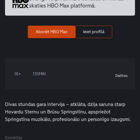
skaties HBO Max platformā.
Abonēt HBO Max
Ieiet profilā
16+
135MIN
Dalīties
Divas stundas gara intervija – atklāta, dziļa saruna starp
Hovardu Sternu un Brūsu Springstīnu, apspriežot
Springstīna muzikālo, profesionālo un personīgo izaugsmi.
Komēdija