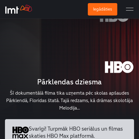
Iegādāties
Pārklendas dziesma
Šī dokumentālā filma tika uzņemta pēc skolas apšaudes
Pārklendā, Floridas štatā. Tajā redzams, kā drāmas skolotāja
Melodija...
Svarīgi! Turpmāk HBO seriālus un
filmas
skaties HBO Max platformā.