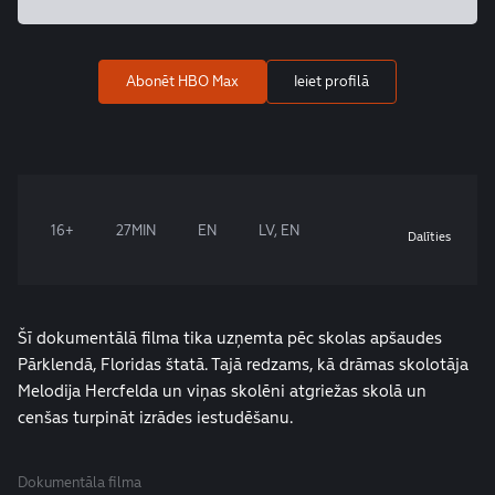
Abonēt HBO Max
Ieiet profilā
16+
27MIN
EN
LV, EN
Dalīties
Šī dokumentālā filma tika uzņemta pēc skolas apšaudes
Pārklendā, Floridas štatā. Tajā redzams, kā drāmas skolotāja
Melodija Hercfelda un viņas skolēni atgriežas skolā un
cenšas turpināt izrādes iestudēšanu.
Dokumentāla filma