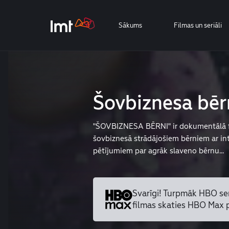
Sākums
Filmas un seriāli
Šovbiznesa bēr
"ŠOVBIZNESA BĒRNI" ir dokumentālā f
šovbiznesā strādājošiem bērniem ar in
pētījumiem par agrāk slaveno bērnu...
Svarīgi! Turpmāk HBO se
filmas skaties HBO Max 