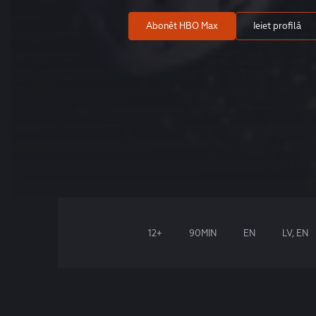
Abonēt HBO Max
Ieiet profilā
12+
90MIN
EN
LV, EN