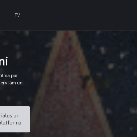
TV
ni
ilma par
tervijām un
riālus un
platformā.