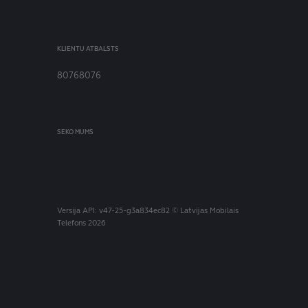
KLIENTU ATBALSTS
80768076
SEKO MUMS
Versija
API: v47-25-g3a834ec82
© Latvijas Mobilais
Telefons 2026