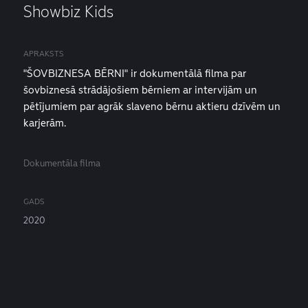
Showbiz Kids
APRAKSTS
"ŠOVBIZNESA BĒRNI" ir dokumentālā filma par
šovbiznesā strādājošiem bērniem ar intervijām un
pētījumiem par agrāk slaveno bērnu aktieru dzīvēm un
karjerām.
Dokumentāla filma
GADS
2020