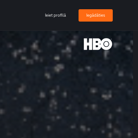
Ieiet profilā
Iegādāties