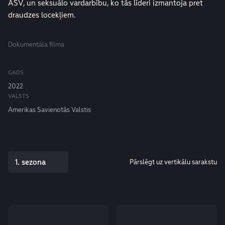
ASV, un seksuālo vardarbību, ko tās līderi izmantoja pret
draudzes locekļiem.
Dokumentāla filma
GADS
2022
VALSTS
Amerikas Savienotās Valstis
1. sezona
Pārslēgt uz vertikālu sarakstu