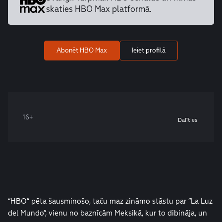
skaties HBO Max platformā.
Abonēt HBO Max
Ieiet profilā
16+
Dalīties
“HBO” pēta šausminošo, taču maz zināmo stāstu par “La Luz
del Mundo”, vienu no baznīcām Meksikā, kur to dibināja, un