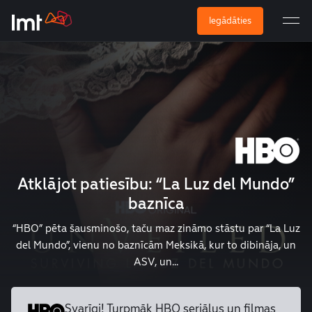
Iegādāties
Atklājot patiesību: “La Luz del Mundo”
baznīca
“HBO” pēta šausminošo, taču maz zināmo stāstu par “La Luz
del Mundo”, vienu no baznīcām Meksikā, kur to dibināja, un
ASV, un...
Svarīgi! Turpmāk HBO seriālus un
filmas