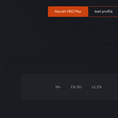
Abonēt HBO Max
Ieiet profilā
18+
EN, RU
LV, EN