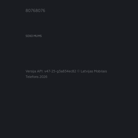
80768076
SEKO MUMS
Versija
API: v47-25-g3a834ec82
© Latvijas Mobilais
Telefons 2026