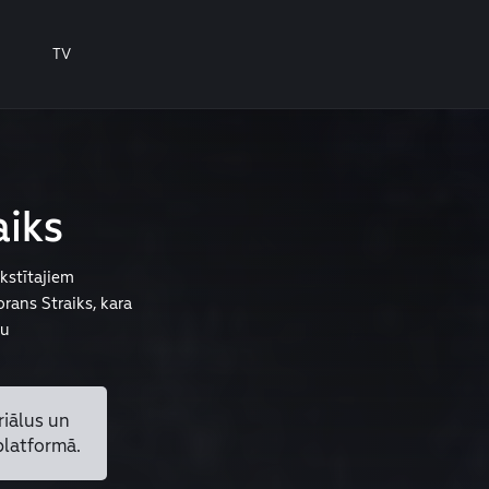
TV
aiks
akstītajiem
rans Straiks, kara
vu
riālus un
platformā.