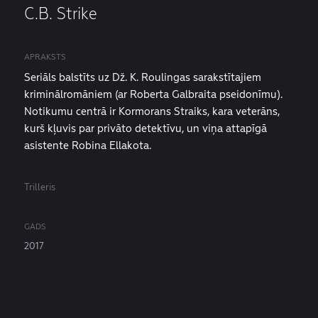
C.B. Strike
APRAKSTS
Seriāls balstīts uz Dž. K. Roulingas sarakstītajiem
kriminālromāniem (ar Roberta Galbraita pseidonīmu).
Notikumu centrā ir Kormorans Straiks, kara veterāns,
kurš kļuvis par privāto detektīvu, un viņa attapīgā
asistente Robina Ellakota.
Trilleris
GADS
2017