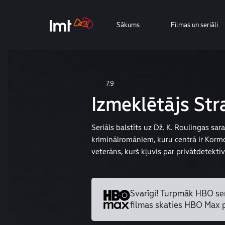
Sākums
Filmas un seriāli
7.9
Izmeklētājs Str
Seriāls balstīts uz Dž. K. Roulingas sar
kriminālromāniem, kuru centrā ir Kormo
veterāns, kurš kļuvis par privātdetektī
Svarīgi! Turpmāk HBO se
filmas skaties HBO Max 