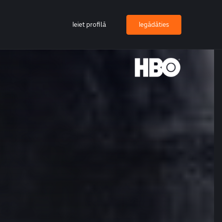
Ieiet profilā
Iegādāties