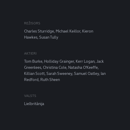
REŽISORS
Charles Sturridge, Michael Keillor, Kieron
Hawkes, Susan Tully
AKTIERI
Tom Burke, Holliday Grainger, Kerr Logan, Jack
Greenlees, Christina Cole, Natasha O'Keeffe,
Killian Scott, Sarah Sweeney, Samuel Oatley, Ian
Redford, Ruth Sheen
VALSTS
Lielbritānija