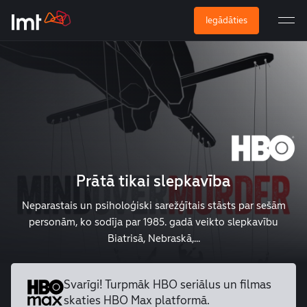
Iegādāties
Prātā tikai slepkavība
Neparastais un psiholoģiski sarežģītais stāsts par sešām
personām, ko sodīja par 1985. gadā veikto slepkavību
Biatrisā, Nebraskā,...
Svarīgi! Turpmāk HBO seriālus un
filmas
skaties HBO Max platformā.