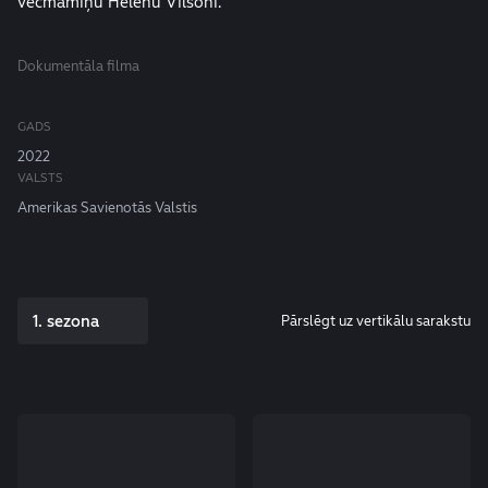
vecmāmiņu Helēnu Vilsoni.
Dokumentāla filma
GADS
2022
VALSTS
Amerikas Savienotās Valstis
1. sezona
Pārslēgt uz vertikālu sarakstu