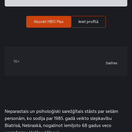
Abonēt HBO Max
Ieiet profilā
16+
Dalīties
Neparastais un psiholoģiski sarežģītais stāsts par sešām
personām, ko sodīja par 1985. gadā veikto slepkavību
Biatrisā, Nebraskā, nogalinot iemīļoto 68 gadus veco