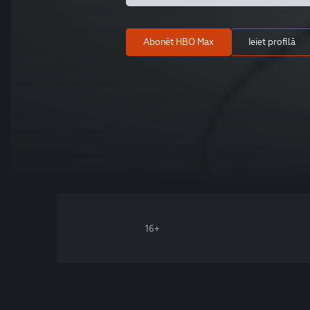
Abonēt HBO Max
Ieiet profilā
16+