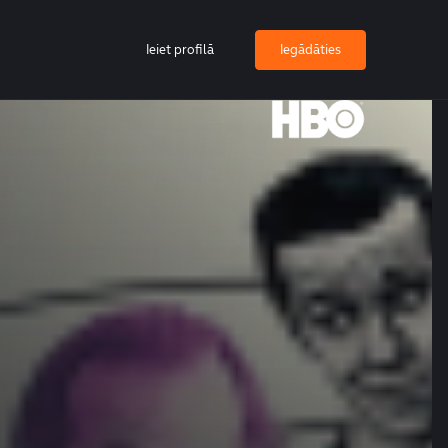
Ieiet profilā
Iegādāties