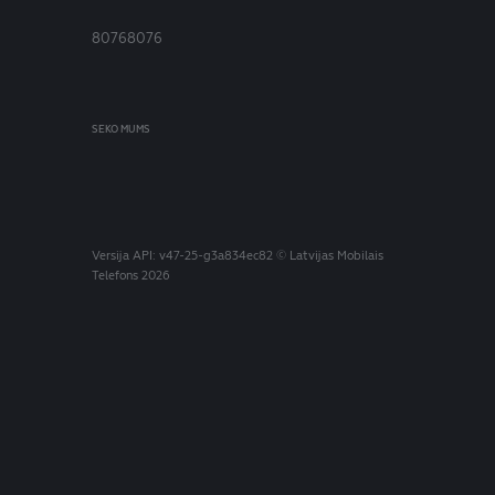
80768076
SEKO MUMS
Versija
API: v47-25-g3a834ec82
© Latvijas Mobilais
Telefons 2026