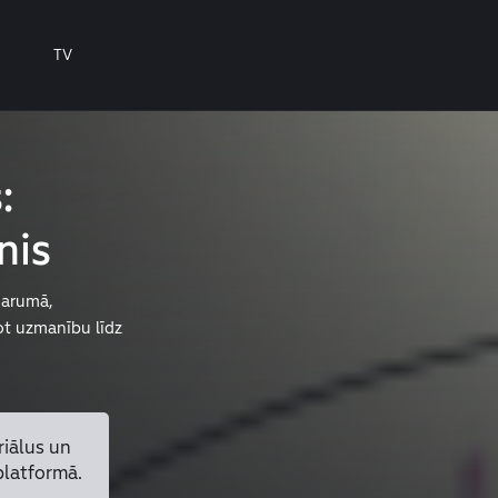
TV
:
nis
garumā,
jot uzmanību līdz
riālus un
platformā.