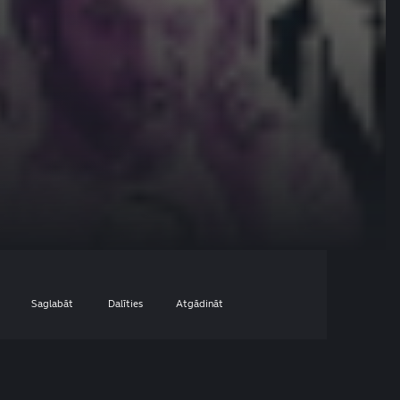
Saglabāt
Dalīties
Atgādināt