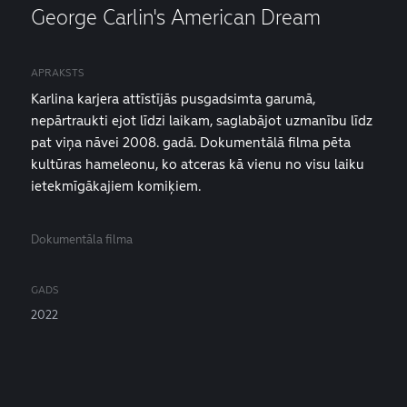
George Carlin's American Dream
APRAKSTS
Karlina karjera attīstījās pusgadsimta garumā,
nepārtraukti ejot līdzi laikam, saglabājot uzmanību līdz
pat viņa nāvei 2008. gadā. Dokumentālā filma pēta
kultūras hameleonu, ko atceras kā vienu no visu laiku
ietekmīgākajiem komiķiem.
Dokumentāla filma
GADS
2022