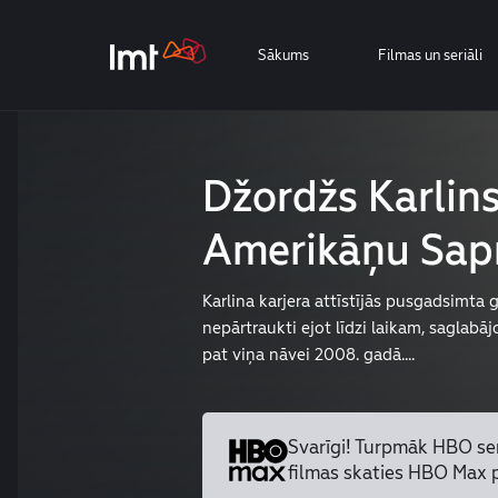
Sākums
Filmas un seriāli
Džordžs Karlins
Amerikāņu Sap
Karlina karjera attīstījās pusgadsimta 
nepārtraukti ejot līdzi laikam, saglabā
pat viņa nāvei 2008. gadā....
Svarīgi! Turpmāk HBO se
filmas skaties HBO Max 