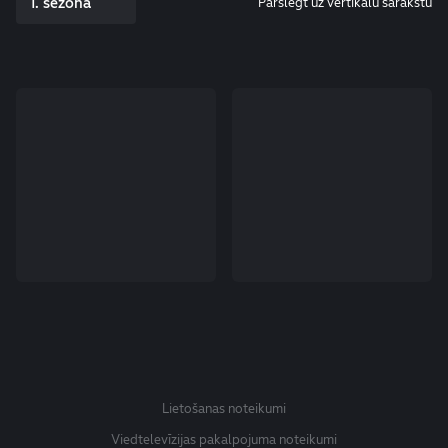
1. sezona
Pārslēgt uz vertikālu sarakstu
Lietošanas noteikumi
Viedtelevīzijas pakalpojuma noteikumi