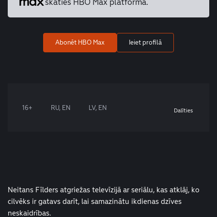
skaties HBO Max platformā.
Abonēt HBO Max
Ieiet profilā
16+
RU, EN
LV, EN
Dalīties
Neitans Fīlders atgriežas televīzijā ar seriālu, kas atklāj, ko
cilvēks ir gatavs darīt, lai samazinātu ikdienas dzīves
neskaidrības.