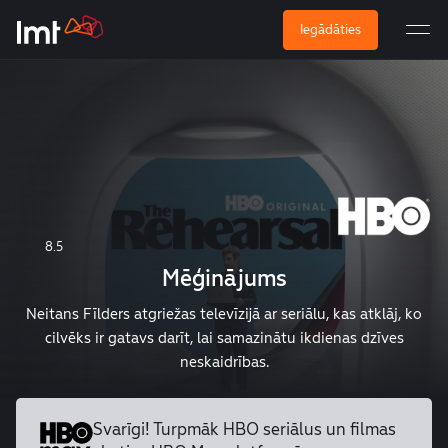
Iegādāties
8.5
Mēģinājums
Neitans Fīlders atgriežas televīzijā ar seriālu, kas atklāj, ko
cilvēks ir gatavs darīt, lai samazinātu ikdienas dzīves
neskaidrības.
Svarīgi! Turpmāk HBO seriālus un
filmas