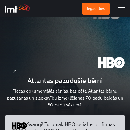
Iegādāties
7.1
Atlantas pazudušie bērni
Piecas dokumentālās sērijas, kas pēta Atlantas bērnu
pazušanas un slepkavību izmeklēšanas 70. gadu beigās un
80. gadu sākumā.
Svarīgi! Turpmāk HBO seriālus un
filmas