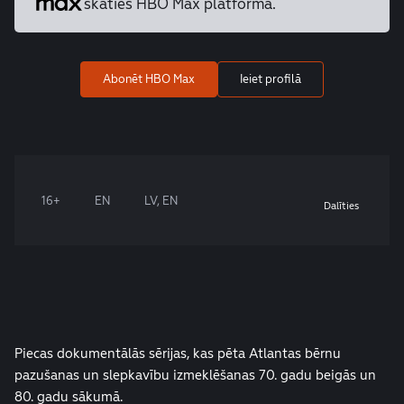
skaties HBO Max platformā.
Abonēt HBO Max
Ieiet profilā
16+
EN
LV, EN
Dalīties
Piecas dokumentālās sērijas, kas pēta Atlantas bērnu
pazušanas un slepkavību izmeklēšanas 70. gadu beigās un
80. gadu sākumā.