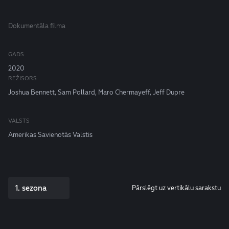
Dokumentāla filma
GADS
2020
REŽISORS
Joshua Bennett, Sam Pollard, Maro Chermayeff, Jeff Dupre
VALSTS
Amerikas Savienotās Valstis
1. sezona
Pārslēgt uz vertikālu sarakstu