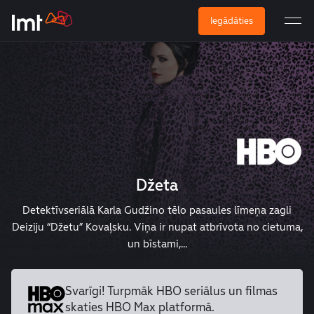
Iegādāties
Džeta
Detektīvseriālā Karla Gudžino tēlo pasaules līmeņa zagli
Deiziju “Džetu” Kovaļsku. Viņa ir nupat atbrīvota no cietuma,
un bīstami,...
Svarīgi! Turpmāk HBO seriālus un
filmas
skaties HBO Max platformā.