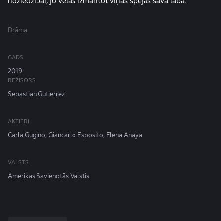
noziedzībai, jo vēlas izmantot viņas spējas savā labā.
Drāma
GADS
2019
REŽISORS
Sebastian Gutierrez
AKTIERI
Carla Gugino, Giancarlo Esposito, Elena Anaya
VALSTS
Amerikas Savienotās Valstis