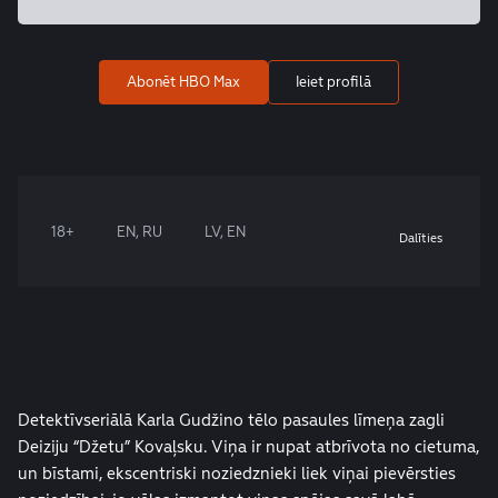
Abonēt HBO Max
Ieiet profilā
18+
EN, RU
LV, EN
Dalīties
Detektīvseriālā Karla Gudžino tēlo pasaules līmeņa zagli
Deiziju “Džetu” Kovaļsku. Viņa ir nupat atbrīvota no cietuma,
un bīstami, ekscentriski noziedznieki liek viņai pievērsties