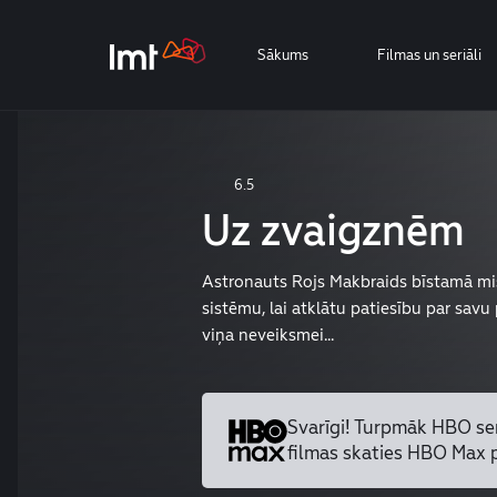
Sākums
Filmas un seriāli
6.5
Uz zvaigznēm
Astronauts Rojs Makbraids bīstamā mis
sistēmu, lai atklātu patiesību par sav
viņa neveiksmei...
Svarīgi! Turpmāk HBO se
filmas skaties HBO Max 