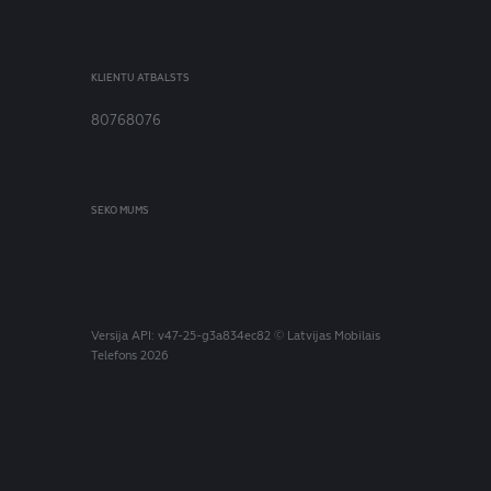
KLIENTU ATBALSTS
80768076
SEKO MUMS
Versija
API: v47-25-g3a834ec82
© Latvijas Mobilais
Telefons 2026