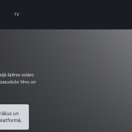
TV
ijā šķērso solāro
u pazudušo tēvu un
riālus un
platformā.