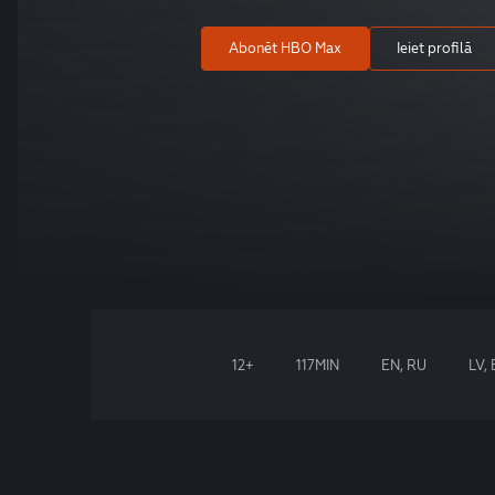
Abonēt HBO Max
Ieiet profilā
12+
117MIN
EN, RU
LV,