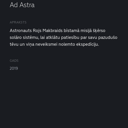
Ad Astra
APRAKSTS
Astronauts Rojs Makbraids bīstamā misijā šķērso
solāro sistēmu, lai atklātu patiesību par savu pazudušo
tēvu un viņa neveiksmei nolemto ekspedīciju.
GADS
2019