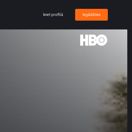
Ieiet profilā
Iegādāties