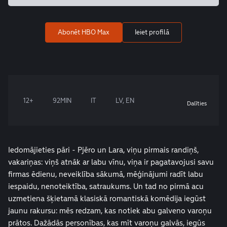
Abonēt HBO Max
Ieiet profilā
12+
92MIN
IT
LV, EN
Dalīties
Iedomājieties pāri - Pjēro un Lara, viņu pirmais randiņš,
vakariņas: viņš atnāk ar labu vīnu, viņa ir pagatavojusi savu
firmas ēdienu, neveiklība sākumā, mēģinājumi radīt labu
iespaidu, nenoteiktība, satraukums. Un tad no pirmā acu
uzmetiena šķietamā klasiskā romantiskā komēdija iegūst
jaunu rakursu: mēs redzam, kas notiek abu galveno varoņu
prātos. Dažādās personības, kas mīt varoņu galvās, iegūs