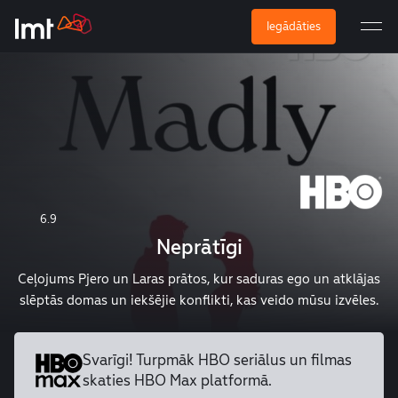
Iegādāties
6.9
Neprātīgi
Ceļojums Pjero un Laras prātos, kur saduras ego un atklājas
slēptās domas un iekšējie konflikti, kas veido mūsu izvēles.
Svarīgi! Turpmāk HBO seriālus un
filmas
skaties HBO Max platformā.