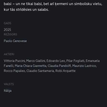
balsi – un ne tikai balsi, bet arī ķermeni un simbolisku vietu,
kur tās strīdēsies un salabs.
GADS
2025
REŽISORS
Paolo Genovese
AKTIERI
Vittoria Puccini, Marco Giallini, Edoardo Leo, Pilar Fogliati, Emanuela
Fanelli, Maria Chiara Giannetta, Claudia Pandolfi, Maurizio Lastrico,
Rocco Papaleo, Claudio Santamaria, Robi Arquette
VALSTS
Itālija