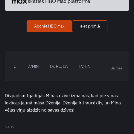
skaties HBO Max platformā.
Abonēt HBO Max
Ieiet profilā
U
77MIN
LV, RU, DA
LV, EN
Dalīties
Divpadsmitgadīgās Mīnas dzīve izmainās, kad pie viņas
ievācas jaunā māsa Dženija. Dženija ir traucēklis, un Mīna
vēlas viņu aizdzīt no savas dzīves!
GADS