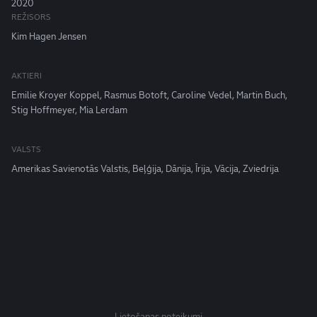
2020
REŽISORS
Kim Hagen Jensen
AKTIERI
Emilie Kroyer Koppel, Rasmus Botoft, Caroline Vedel, Martin Buch,
Stig Hoffmeyer, Mia Lerdam
VALSTS
Amerikas Savienotās Valstis, Beļģija, Dānija, Īrija, Vācija, Zviedrija
Lietošanas noteikumi