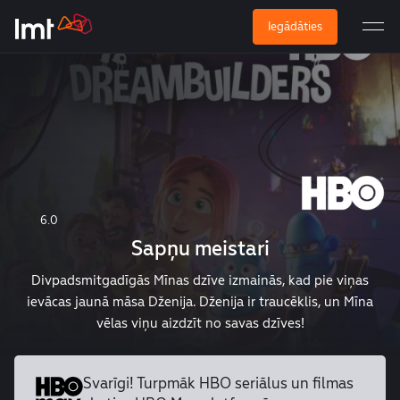
Iegādāties
6.0
Sapņu meistari
Divpadsmitgadīgās Mīnas dzīve izmainās, kad pie viņas
ievācas jaunā māsa Dženija. Dženija ir traucēklis, un Mīna
vēlas viņu aizdzīt no savas dzīves!
Svarīgi! Turpmāk HBO seriālus un
filmas