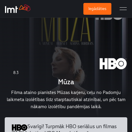
Iegādāties
8.3
Mūza
Filma ataino pianistes Mūzas karjeru, ceļu no Padomju
laikmeta izolētības līdz starptautiskai atzinībai, un pēc tam
nākamo izolētību pandēmijas laikā.
Svarīgi! Turpmāk HBO seriālus un
filmas