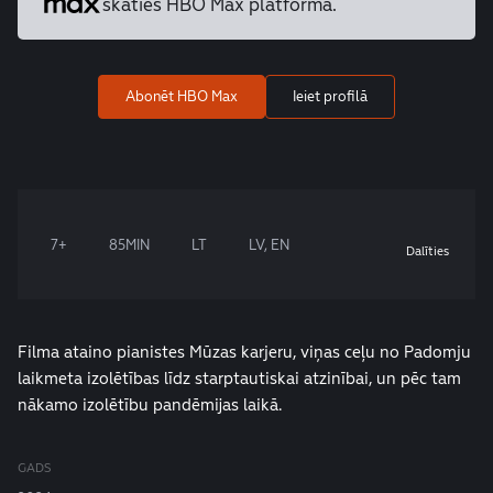
skaties HBO Max platformā.
Abonēt HBO Max
Ieiet profilā
7+
85MIN
LT
LV, EN
Dalīties
Filma ataino pianistes Mūzas karjeru, viņas ceļu no Padomju
laikmeta izolētības līdz starptautiskai atzinībai, un pēc tam
nākamo izolētību pandēmijas laikā.
GADS