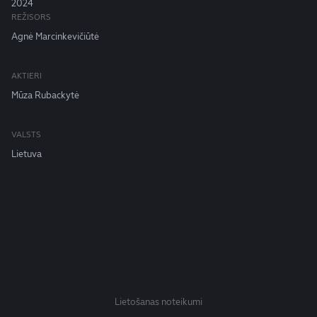
2024
REŽISORS
Agnė Marcinkevičiūtė
AKTIERI
Mūza Rubackytė
VALSTS
Lietuva
Lietošanas noteikumi