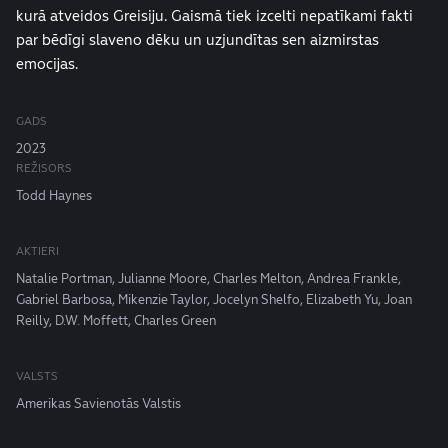
kurā atveidos Greisiju. Gaismā tiek izcelti nepatīkami fakti
par bēdīgi slaveno dēku un uzjundītas sen aizmirstas
emocijas.
GADS
2023
REŽISORS
Todd Haynes
AKTIERI
Natalie Portman, Julianne Moore, Charles Melton, Andrea Frankle,
Gabriel Barbosa, Mikenzie Taylor, Jocelyn Shelfo, Elizabeth Yu, Joan
Reilly, D.W. Moffett, Charles Green
VALSTS
Amerikas Savienotās Valstis