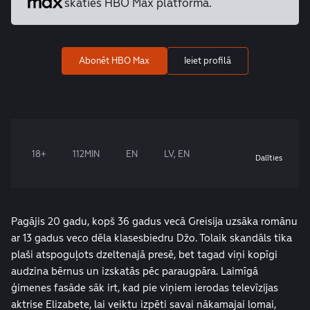
skaties HBO Max platformā.
Abonēt HBO Max
Ieiet profilā
18+
112MIN
EN
LV, EN
Dalīties
Pagājis 20 gadu, kopš 36 gadus vecā Greisija uzsāka romānu
ar 13 gadus veco dēla klasesbiedru Džo. Tolaik skandāls tika
plaši atspoguļots dzeltenajā presē, bet tagad viņi kopīgi
audzina bērnus un izskatās pēc paraugpāra. Laimīgā
ģimenes fasāde sāk irt, kad pie viņiem ierodas televīzijas
aktrise Elizabete, lai veiktu izpēti savai nākamajai lomai,