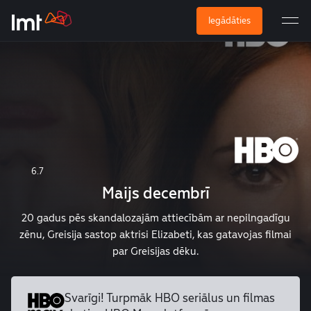
Iegādāties
6.7
Maijs decembrī
20 gadus pēs skandalozajām attiecībām ar nepilngadīgu
zēnu, Greisija sastop aktrisi Elizabeti, kas gatavojas filmai
par Greisijas dēku.
Svarīgi! Turpmāk HBO seriālus un
filmas