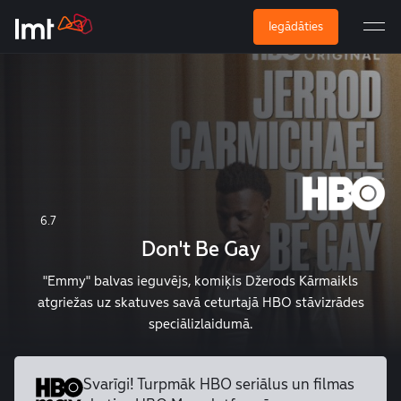
Iegādāties
6.7
Don't Be Gay
"Emmy" balvas ieguvējs, komiķis Džerods Kārmaikls
atgriežas uz skatuves savā ceturtajā HBO stāvizrādes
speciālizlaidumā.
Svarīgi! Turpmāk HBO seriālus un
filmas