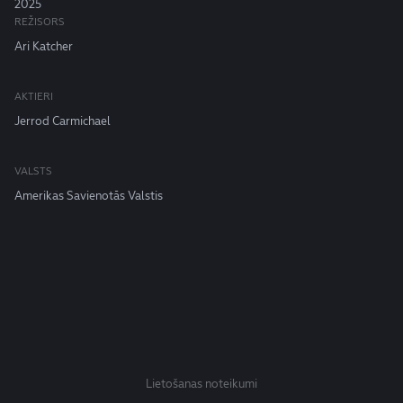
2025
REŽISORS
Ari Katcher
AKTIERI
Jerrod Carmichael
VALSTS
Amerikas Savienotās Valstis
Lietošanas noteikumi