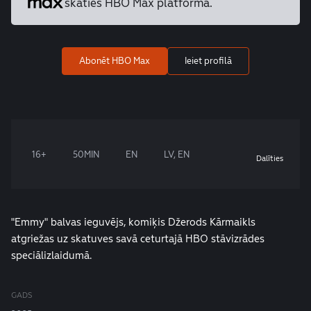
skaties HBO Max platformā.
Abonēt HBO Max
Ieiet profilā
16+
50MIN
EN
LV, EN
Dalīties
"Emmy" balvas ieguvējs, komiķis Džerods Kārmaikls
atgriežas uz skatuves savā ceturtajā HBO stāvizrādes
speciālizlaidumā.
GADS