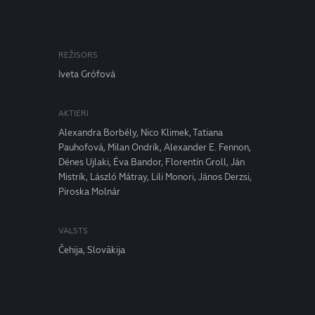
REŽISORS
Iveta Grófová
AKTIERI
Alexandra Borbély, Nico Klimek, Tatiana
Pauhofová, Milan Ondrík, Alexander E. Fennon,
Dénes Ujlaki, Éva Bandor, Florentín Groll, Ján
Mistrík, László Mátray, Lili Monori, János Derzsi,
Piroska Molnár
VALSTS
Čehija, Slovākija