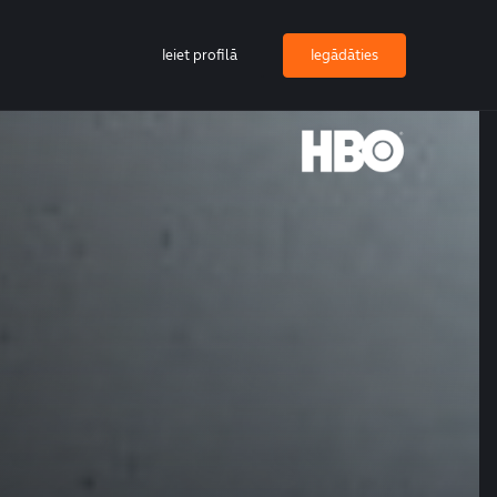
Ieiet profilā
Iegādāties