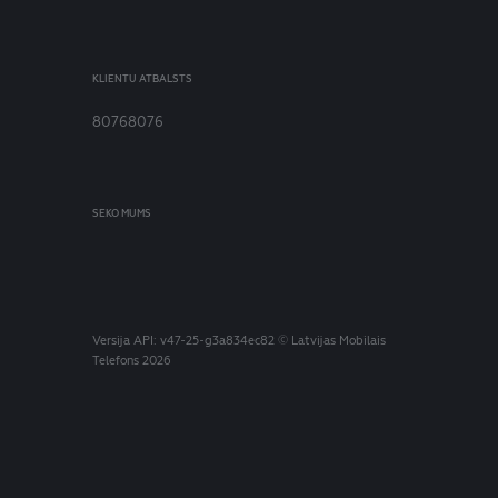
KLIENTU ATBALSTS
80768076
SEKO MUMS
Versija
API: v47-25-g3a834ec82
© Latvijas Mobilais
Telefons 2026