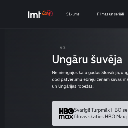
Sākums
Filmas un seriāli
6.2
Ungāru šuvēja
Nemierīgajos kara gados Slovākijā, ung
dod patvērumu ebreju zēnam savās māj
un Ungārijas robežas.
Svarīgi! Turpmāk HBO se
filmas skaties HBO Max 