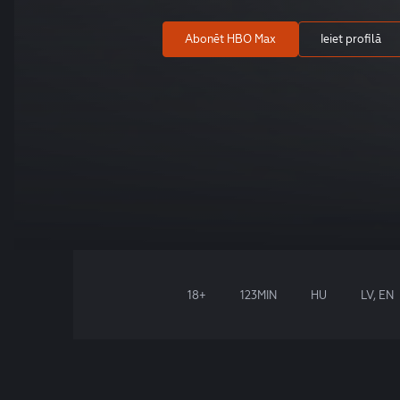
Abonēt HBO Max
Ieiet profilā
18+
123MIN
HU
LV, EN