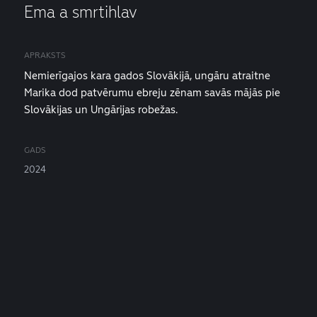
Ema a smrtihlav
APRAKSTS
Nemierīgajos kara gados Slovākijā, ungāru atraitne
Marika dod patvērumu ebreju zēnam savās mājās pie
Slovākijas un Ungārijas robežas.
GADS
2024