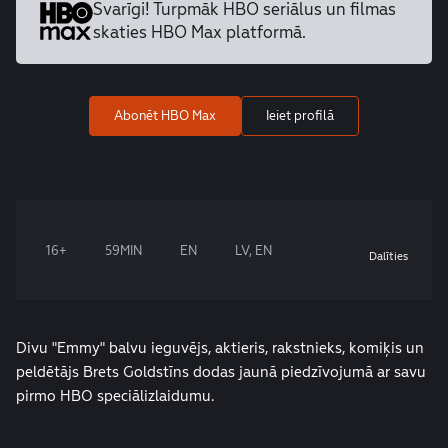
Svarīgi! Turpmāk HBO seriālus un
filmas
skaties HBO Max platformā.
Abonēt HBO Max
Ieiet profilā
16+
59MIN
EN
LV, EN
Dalīties
Divu "Emmy" balvu ieguvējs, aktieris, rakstnieks, komiķis un
peldētājs Brets Goldstīns dodas jaunā piedzīvojumā ar savu
pirmo HBO speciālizlaidumu.