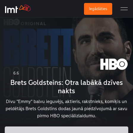
Iegādāties
6.6
Brets Goldsteins: Otra labākā dzīves
nakts
Divu "Emmy" balvu ieguvējs, aktieris, rakstnieks, komiķis un
peldētājs Brets Goldstīns dodas jaunā piedzīvojumā ar savu
pirmo HBO speciālizlaidumu.