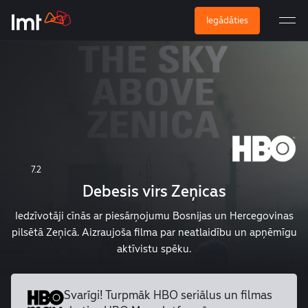
Iegādāties
7.2
Debesis virs Zeņicas
Iedzīvotāji cīnās ar piesārņojumu Bosnijas un Hercegovinas
pilsētā Zeņicā. Aizraujoša filma par neatlaidību un apņēmīgu
aktīvistu spēku.
Svarīgi! Turpmāk HBO seriālus un
filmas