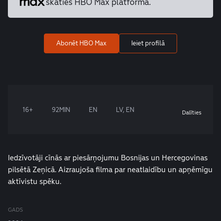
skaties HBO Max platformā.
Abonēt HBO Max
Ieiet profilā
16+
92MIN
EN
LV, EN
Dalīties
Iedzīvotāji cīnās ar piesārņojumu Bosnijas un Hercegovinas
pilsētā Zeņicā. Aizraujoša filma par neatlaidību un apņēmīgu
aktīvistu spēku.
GADS