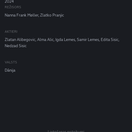
2024
REŽISORS
Nanna Frank Møller, Zlatko Pranjic
AKTIERI
Zlatan Alibegovic, Alma Alic, Igda Lemes, Samir Lemes, Edita Sisic,
Nedzad Sisic
VALSTS
Dānija
Lietošanas noteikumi