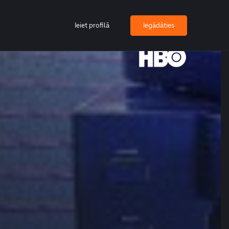
Ieiet profilā
Iegādāties