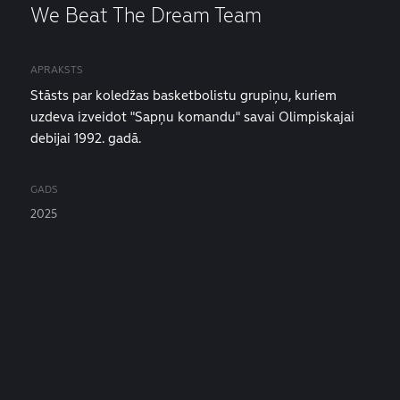
We Beat The Dream Team
APRAKSTS
Stāsts par koledžas basketbolistu grupiņu, kuriem
uzdeva izveidot "Sapņu komandu" savai Olimpiskajai
debijai 1992. gadā.
GADS
2025