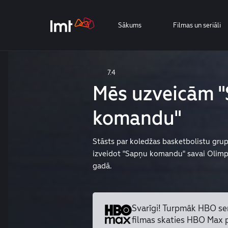
Sākums
Filmas un seriāli
7.4
Mēs uzveicām 
komandu"
Stāsts par koledžas basketbolistu gru
izveidot "Sapņu komandu" savai Olimpis
gadā.
Svarīgi! Turpmāk HBO se
filmas skaties HBO Max 