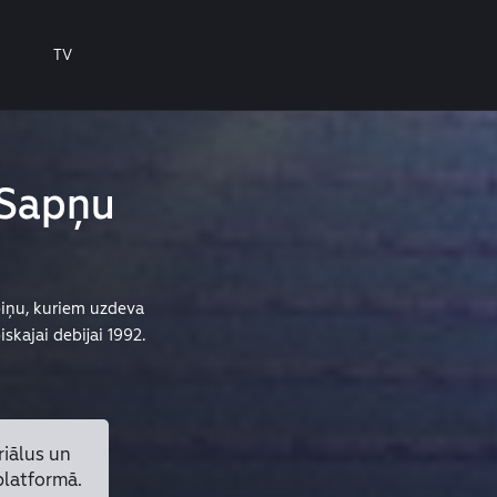
TV
"Sapņu
piņu, kuriem uzdeva
kajai debijai 1992.
riālus un
platformā.