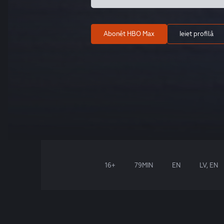
Abonēt HBO Max
Ieiet profilā
16+
79MIN
EN
LV, EN