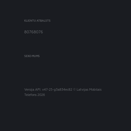
KLIENTU ATBALSTS
80768076
SEKO MUMS
Versija
API: v47-25-g3a834ec82
© Latvijas Mobilais
Telefons 2026