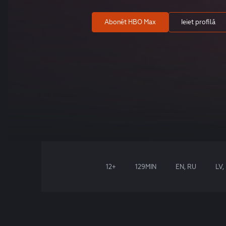
Abonēt HBO Max
Ieiet profilā
12+
129MIN
EN, RU
LV,