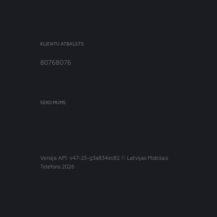
KLIENTU ATBALSTS
80768076
SEKO MUMS
Versija
API: v47-25-g3a834ec82
© Latvijas Mobilais
Telefons 2026