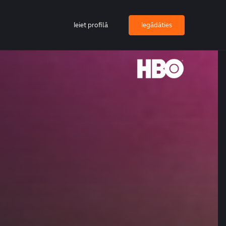
Ieiet profilā
Iegādāties