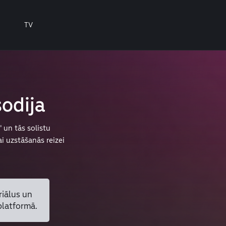
TV
odija
 un tās solistu
ai uzstāšanās reizei
riālus un
platformā.