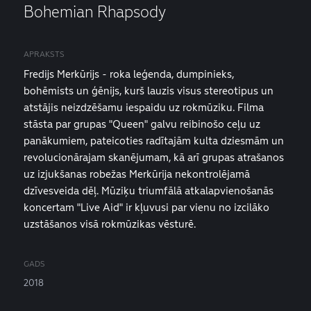
Bohemian Rhapsody
APRAKSTS
Fredijs Merkūrijs - roka leģenda, dumpinieks,
bohēmists un ģēnijs, kurš lauzis visus stereotipus un
atstājis neizdzēšamu iespaidu uz rokmūziku. Filma
stāsta par grupas "Queen" galvu reibinošo ceļu uz
panākumiem, pateicoties radītajām kulta dziesmām un
revolucionārajam skanējumam, kā arī grupas atrašanos
uz izjukšanas robežas Merkūrija nekontrolējamā
dzīvesveida dēļ. Mūziķu triumfālā atkalapvienošanās
koncertam "Live Aid" ir kļuvusi par vienu no izcilāko
uzstāšanos visā rokmūzikas vēsturē.
GADS
2018