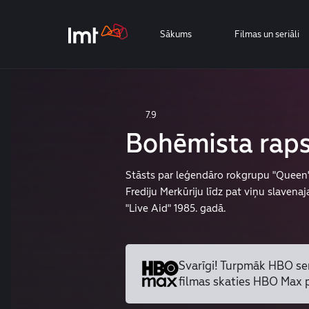
Sākums
Filmas un seriāli
7.9
Bohēmista raps
Stāsts par leģendāro rokgrupu "Queen"
Frediju Merkūriju līdz pat viņu slavenaj
"Live Aid" 1985. gadā.
Svarīgi! Turpmāk HBO se
filmas skaties HBO Max 