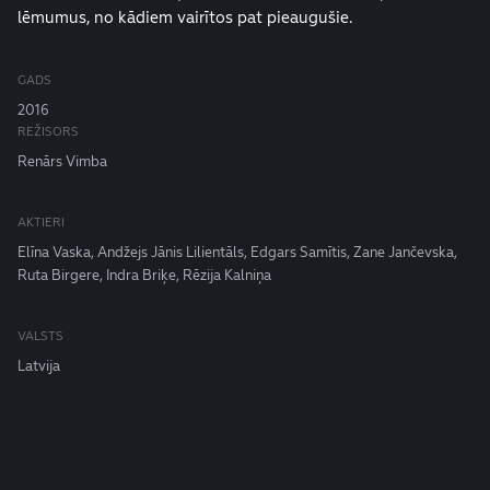
lēmumus, no kādiem vairītos pat pieaugušie.
GADS
2016
REŽISORS
Renārs Vimba
AKTIERI
Elīna Vaska, Andžejs Jānis Lilientāls, Edgars Samītis, Zane Jančevska,
Ruta Birgere, Indra Briķe, Rēzija Kalniņa
VALSTS
Latvija