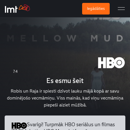
Iegādāties
7.4
Es esmu šeit
Robis un Raja ir spiesti dzīvot lauku mājā kopā ar savu
dominējošo vecmāmiņu. Viss mainās, kad viņu vecmāmiņa
piepeši aiziet mūžībā.
Svarīgi! Turpmāk HBO seriālus un
filmas