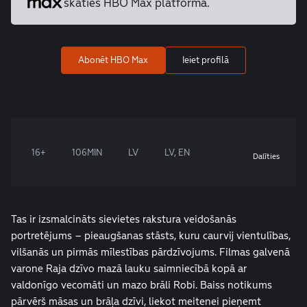
skaties HBO Max platformā.
Abonēt HBO Max
Ieiet profilā
16+
106MIN
LV
LV, EN
Dalīties
Tas ir izsmalcināts sievietes rakstura veidošanās
portretējums – pieaugšanas stāsts, kuru caurvij vientulības,
vilšanās un pirmās mīlestības pārdzīvojums. Filmas galvenā
varone Raja dzīvo mazā lauku saimniecībā kopā ar
valdonīgo vecomāti un mazo brāli Robi. Baiss notikums
pārvērš māsas un brāļa dzīvi, liekot meitenei pieņemt