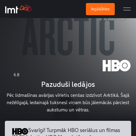
Iegādāties
6.8
Pazuduši ledājos
Pēc lidmašīnas avārijas vīrietis cenšas izdzīvot Arktikā. Šajā
nežēlīgajā, ledainajā tuksnesī viņam būs jāiemācās pārciest
aukstumu un vētras.
Svarīgi! Turpmāk HBO seriālus un
filmas