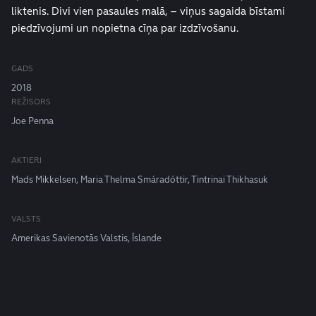
liktenis. Divi vien pasaules malā, – viņus sagaida bīstami
piedzīvojumi un nopietna cīņa par izdzīvošanu.
GADS
2018
REŽISORS
Joe Penna
AKTIERI
Mads Mikkelsen, Maria Thelma Smáradóttir, Tintrinai Thikhasuk
VALSTS
Amerikas Savienotās Valstis, Īslande