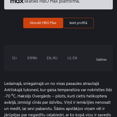
skaties HBO Max platformā.
Abonēt HBO Max
Ieiet profilā
12+
93MIN
EN, RU
LV, EN
Dalīties
Ledainajā, sniegainajā un no visas pasaules atrautajā
Arktiskajā tuksnesī, kur gaisa temperatūra var nokristies līdz
-70 ⁰С, Hakslijs Overgārds – pilots, kurš cietis helikoptera
avārijā, izmisīgi cīnās par dzīvību. Viņš ir iemācījies nenosalt
un medīt, lai sevi pabarotu. Šādos apstākļos viņam vēl ir
jārūpējas par negaidītu ceļabiedri, ar ko kopā viņu ir savedis