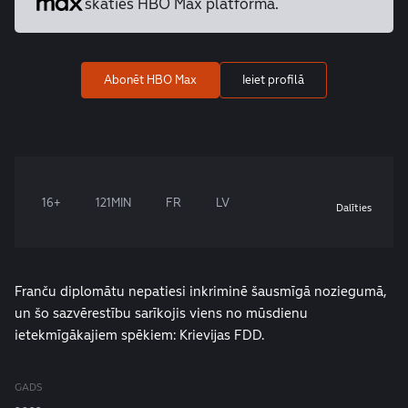
skaties HBO Max platformā.
Abonēt HBO Max
Ieiet profilā
16+
121MIN
FR
LV
Dalīties
Franču diplomātu nepatiesi inkriminē šausmīgā noziegumā,
un šo sazvērestību sarīkojis viens no mūsdienu
ietekmīgākajiem spēkiem: Krievijas FDD.
GADS