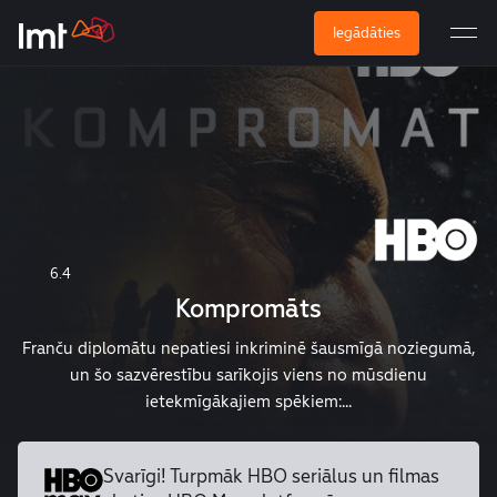
Iegādāties
6.4
Kompromāts
Franču diplomātu nepatiesi inkriminē šausmīgā noziegumā,
un šo sazvērestību sarīkojis viens no mūsdienu
ietekmīgākajiem spēkiem:...
Svarīgi! Turpmāk HBO seriālus un
filmas