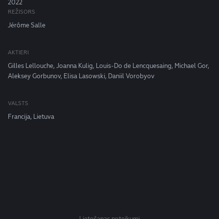
2022
REŽISORS
Jérôme Salle
AKTIERI
Gilles Lellouche, Joanna Kulig, Louis-Do de Lencquesaing, Michael Gor,
Aleksey Gorbunov, Elisa Lasowski, Daniil Vorobyov
VALSTS
Francija, Lietuva
Lietošanas noteikumi