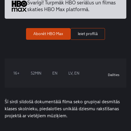
Svarīgi! Turpmāk HBO seriālus un
filmas
skaties HBO Max platformā.
Abonēt HBO Max
Ieiet profilā
16+
52MIN
EN
LV, EN
Dalīties
Šī sirdi sildošā dokumentālā filma seko grupiņai desmitās
klases skolnieku, piedaloties unikālā dziesmu rakstīšanas
projektā ar vietējiem mūziķiem.