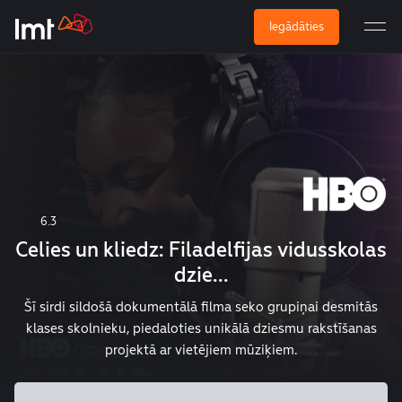
Iegādāties
6.3
Celies un kliedz: Filadelfijas vidusskolas
dzie...
Šī sirdi sildošā dokumentālā filma seko grupiņai desmitās
klases skolnieku, piedaloties unikālā dziesmu rakstīšanas
projektā ar vietējiem mūziķiem.