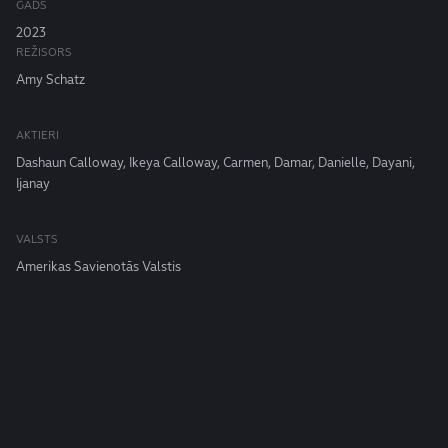
GADS
2023
REŽISORS
Amy Schatz
AKTIERI
Dashaun Calloway, Ikeya Calloway, Carmen, Damar, Danielle, Dayani,
Ijanay
VALSTS
Amerikas Savienotās Valstis