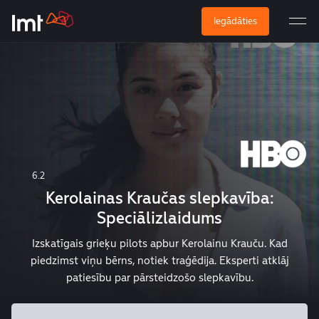
Iegādāties
6.2
Kerolainas Kraučas slepkavība:
Speciālizlaidums
Izskatīgais grieķu pilots apbur Kerolainu Krauču. Kad
piedzimst viņu bērns, notiek traģēdija. Eksperti atklāj
patiesību par pārsteidzošo slepkavību.