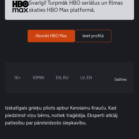
Svarīgi! Turpmāk HBO seriālus un
filmas
skaties HBO Max platformā.
Abonēt HBO Max
Ieiet profilā
16+
43MIN
EN, RU
LV, EN
Dalīties
Izskatīgais grieķu pilots apbur Kerolainu Krauču. Kad
piedzimst viņu bērns, notiek traģēdija. Eksperti atklāj
patiesību par pārsteidzošo slepkavību.