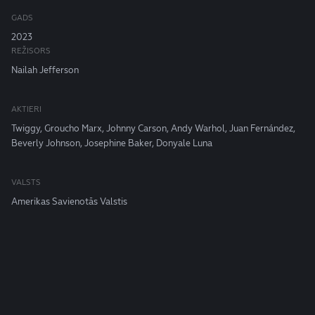
GADS
2023
REŽISORS
Nailah Jefferson
AKTIERI
Twiggy, Groucho Marx, Johnny Carson, Andy Warhol, Juan Fernández,
Beverly Johnson, Josephine Baker, Donyale Luna
VALSTS
Amerikas Savienotās Valstis