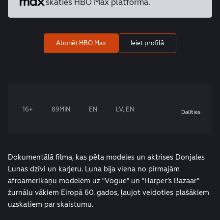
skaties HBO Max platformā.
Abonēt HBO Max
Ieiet profilā
16+
89MIN
EN
LV, EN
Dalīties
Dokumentālā filma, kas pēta modeles un aktrises Donjales
Lunas dzīvi un karjeru. Luna bija viena no pirmajām
afroamerikāņu modelēm uz "Vogue" un "Harper’s Bazaar"
žurnālu vākiem Eiropā 60. gados, ļaujot veidoties plašākiem
uzskatiem par skaistumu.