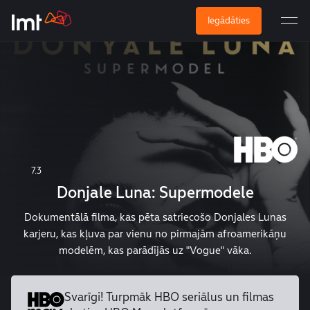
Iegādāties
7.3
Donjale Luna: Supermodele
Dokumentālā filma, kas pēta satriecošo Donjales Lunas
karjeru, kas kļuva par vienu no pirmajām afroamerikāņu
modelēm, kas parādījās uz "Vogue" vāka.
Svarīgi! Turpmāk HBO seriālus un
filmas