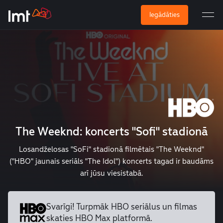
Iegādāties
The Weeknd: koncerts "Sofi" stadionā
Losandželosas "SoFi" stadionā filmētais "The Weeknd"
("HBO" jaunais seriāls "The Idol") koncerts tagad ir baudāms
arī jūsu viesistabā.
Svarīgi! Turpmāk HBO seriālus un
filmas
skaties HBO Max platformā.