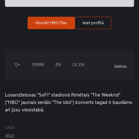
Abonēt HBO Max
Ieiet profilā
12+
93MIN
EN
LV, EN
Dalīties
Losandželosas "SoFi" stadionā filmētais "The Weeknd"
("HBO" jaunais seriāls "The Idol") koncerts tagad ir baudāms
arī jūsu viesistabā.
GADS
2022