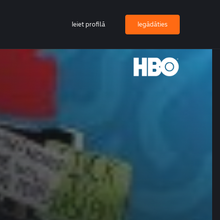
Ieiet profilā
Iegādāties