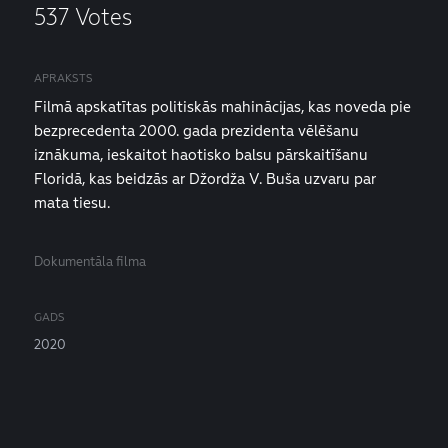
537 Votes
APRAKSTS
Filmā apskatītas politiskās mahinācijas, kas noveda pie
bezprecedenta 2000. gada prezidenta vēlēšanu
iznākuma, ieskaitot haotisko balsu pārskaitīšanu
Floridā, kas beidzās ar Džordža V. Buša uzvaru par
mata tiesu.
Dokumentāla filma
GADS
2020