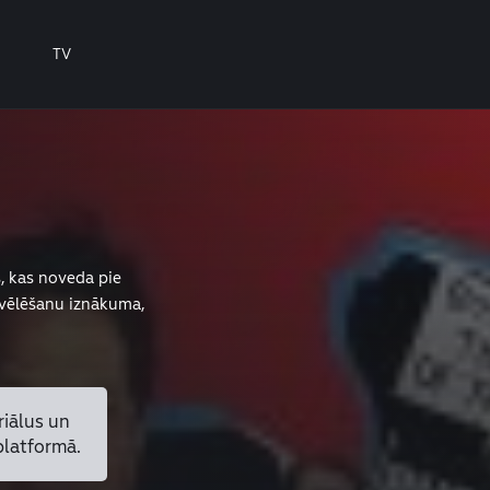
TV
s, kas noveda pie
vēlēšanu iznākuma,
riālus un
platformā.