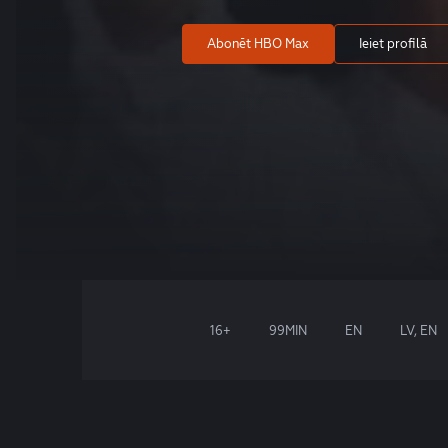
Abonēt HBO Max
Ieiet profilā
16+
99MIN
EN
LV, EN