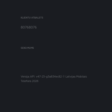
KLIENTU ATBALSTS
80768076
SEKO MUMS
Versija
API: v47-25-g3a834ec82
© Latvijas Mobilais
Telefons 2026