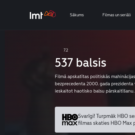
Sākums
Filmas un seriāli
7.2
537 balsis
Filmā apskatītas politiskās mahinācija
bezprecedenta 2000. gada prezidenta 
ieskaitot haotisko balsu pārskaitīšanu.
Svarīgi! Turpmāk HBO se
filmas skaties HBO Max 