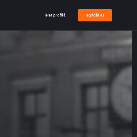
Ieiet profilā
Iegādāties