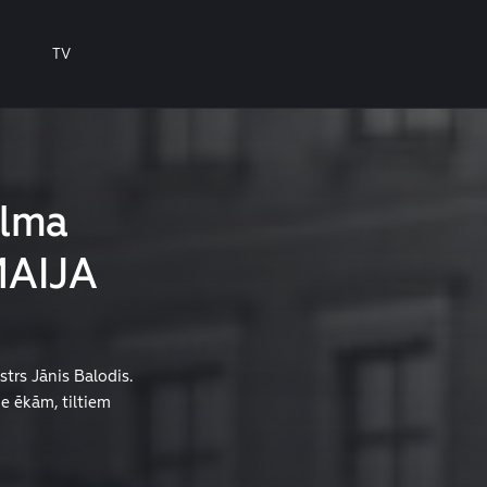
TV
ilma
MAIJA
strs Jānis Balodis.
e ēkām, tiltiem