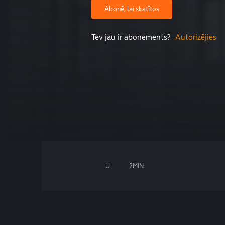
Abonē, lai skatītos
Tev jau ir abonements?
Autorizējies
U
2MIN