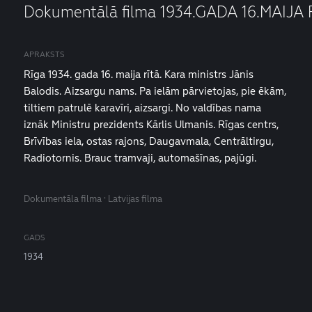
Dokumentālā filma 1934.GADA 16.MAIJA 
APRAKSTS
Rīga 1934. gada 16. maija rītā. Kara ministrs Jānis
Balodis. Aizsargu nams. Pa ielām pārvietojas, pie ēkām,
tiltiem patrulē karavīri, aizsargi. No valdības nama
iznāk Ministru prezidents Kārlis Ulmanis. Rīgas centrs,
Brīvības iela, ostas rajons, Daugavmala, Centrāltirgu,
Radiotornis. Brauc tramvaji, automašīnas, pajūgi.
Dokumentāla filma · Latvijas filma
GADS
1934