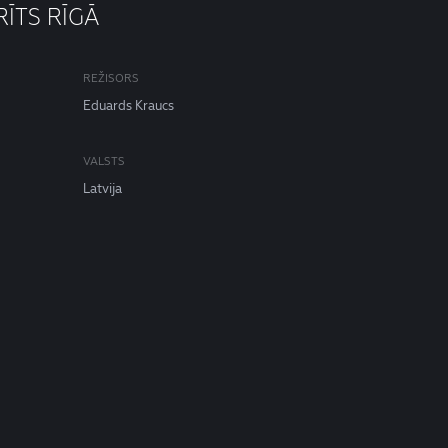
RĪTS RĪGĀ
REŽISORS
Eduards Kraucs
VALSTS
Latvija