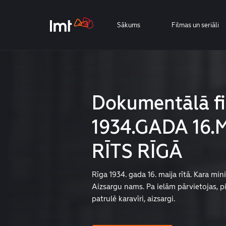
Sākums
Filmas un seriāli
Dokumentālā f
1934.GADA 16.
RĪTS RĪGĀ
Rīga 1934. gada 16. maija rītā. Kara mini
Aizsargu nams. Pa ielām pārvietojas, pi
patrulē karavīri, aizsargi.