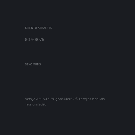
KLIENTU ATBALSTS
80768076
SEKO MUMS
Versija
API: v47-25-g3a834ec82
© Latvijas Mobilais
Telefons 2026