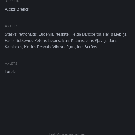
REŽISORS
Aloizs Brenčs
AKTIERI
Stasys Petronaitis, Eugenija Pleškīte, Helga Dancberga, Harijs Liepiņš,
Pauls Butkēvičs, Pēteris Liepiņš, Ivars Kalniņš, Juris Pļaviņš, Juris
Kaminskis, Modris Resnais, Viktors Pļuts, Ints Burāns
VALSTS
Latvija
Lietošanas noteikumi