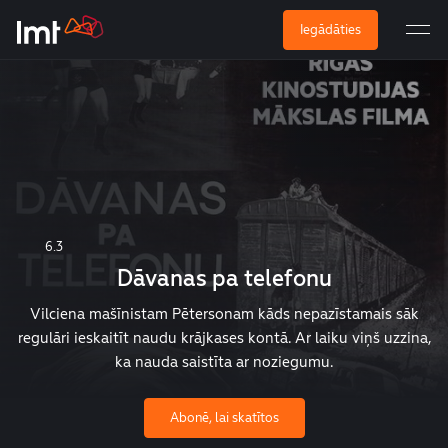
Iegādāties
6.3
Dāvanas pa telefonu
Vilciena mašīnistam Pētersonam kāds nepazīstamais sāk
regulāri ieskaitīt naudu krājkases kontā. Ar laiku viņš uzzina,
ka nauda saistīta ar noziegumu.
Abonē, lai skatītos