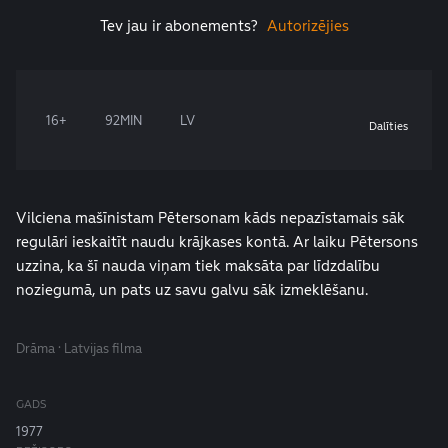
Tev jau ir abonements?
Autorizējies
16+
92MIN
LV
Dalīties
Vilciena mašīnistam Pētersonam kāds nepazīstamais sāk
regulāri ieskaitīt naudu krājkases kontā. Ar laiku Pētersons
uzzina, ka šī nauda viņam tiek maksāta par līdzdalību
noziegumā, un pats uz savu galvu sāk izmeklēšanu.
Drāma · Latvijas filma
GADS
1977