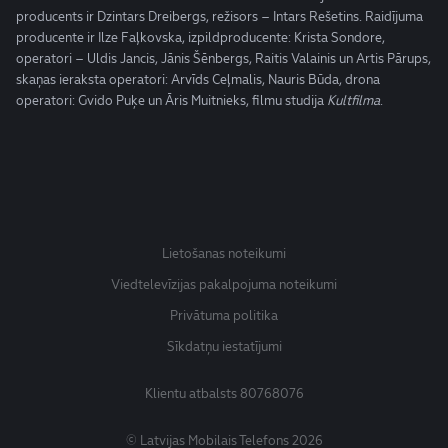
producents ir Dzintars Dreibergs, režisors – Intars Rešetins. Raidījuma
producente ir Ilze Faļkovska, izpildproducente: Krista Sondore,
operatori – Uldis Jancis, Jānis Šēnbergs, Raitis Valainis un Artis Pārups,
skaņas ieraksta operatori: Arvīds Ceļmalis, Nauris Būda, drona
operatori: Gvido Puķe un Āris Muitnieks, filmu studija
Kultfilma
.
Lietošanas noteikumi
Viedtelevīzijas pakalpojuma noteikumi
Privātuma politika
Sīkdatņu iestatījumi
Klientu atbalsts
80768076
© Latvijas Mobilais Telefons 2026