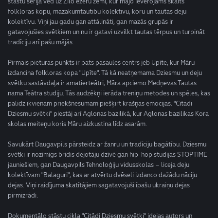
stāstu sērijā ved uz Zilo ezeru zemi, kur mājo ievērojams skaits
folkloras kopu, mazākumtautību kolektīvu, koru un tautas deju
kolektīvu. Viņi jau gadu gan attālināti, gan mazās grupās ir
gatavojušies svētkiem un nu ir gatavi uzvilkt tautas tērpus un turpināt
tradīciju arī pašu mājās.
Pirmais pieturas punkts ir pats pasaules centrs jeb Upīte, kur Māru
izdancina folkloras kopa "Upīte". Tā kā neatņemama Dziesmu un deju
svētku sastāvdaļa ir amatierteātri, Māra apciemo Medņevas Tautas
nama Teātra studiju. Tās audzēkņi ierāda treniņu metodes un spēles, kas
palīdz ikvienam priekšnesumam piešķirt krāšņas emocijas. "Citādi
Dziesmu svētki" piestāj arī Aglonas bazilikā, kur Aglonas bazilikas Kora
skolas meiteņu koris Māru aizkustina līdz asarām.
Savukārt Daugavpils pārsteidz ar žanru un tradīciju bagātību. Dziesmu
svētki ir nozīmīgs brīdis dejotāju dzīvē gan hip-hop studijas STOPTIME
jauniešiem, gan Daugavpils Tehnoloģiju vidusskolas – liceja deju
kolektīvam "Balaguri", kas ar atvērtu dvēseli izdanco dažādu nāciju
dejas. Viņi raidījuma skatītājiem sagatavojuši īpašu ukraiņu dejas
pirmizrādi.
Dokumentālo stāstu cikla "Citādi Dziesmu svētki" idejas autors un