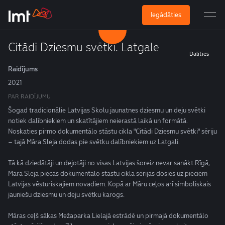
Iegādāties
Citādi Dziesmu svētki. Latgale
Dalīties
Raidījums
2021
PAR RAIDĪJUMU
Šogad tradicionālie Latvijas Skolu jaunatnes dziesmu un deju svētki
notiek dalībniekiem un skatītājiem neierastā laikā un formātā.
Noskaties pirmo dokumentālo stāstu cikla "Citādi Dziesmu svētki" sēriju
– tajā Māra Sleja dodas pie svētku dalībniekiem uz Latgali.
Tā kā dziedātāji un dejotāji no visas Latvijas šoreiz nevar sanākt Rīgā,
Māra Sleja piecās dokumentālo stāstu cikla sērijās dosies uz pieciem
Latvijas vēsturiskajiem novadiem. Kopā ar Māru ceļos arī simboliskais
jauniešu dziesmu un deju svētku karogs.
Māras ceļš sākas Mežaparka Lielajā estrādē un pirmajā dokumentālo