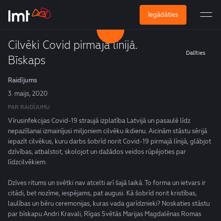
Iegādāties
Cilvēki Covid pirmajā līnijā.
Dalīties
Bīskaps
Raidījums
3. maijs, 2020
PAR RAIDĪJUMU
Vīrusinfekcijas Covid-19 straujā izplatība Latvijā un pasaulē līdz
nepazīšanai izmainījusi miljoniem cilvēku ikdienu. Aicinām stāstu sērijā
iepazīt cilvēkus, kuru darbs šobrīd norit Covid-19 pirmajā līnijā, glābjot
dzīvības, atbalstot, skolojot un dažādos veidos rūpējoties par
līdzcilvēkiem.
Dzīves ritums un svētki nav atcelti arī šajā laikā. To forma un ietvars ir
citādi, bet nozīme, iespējams, pat augusi. Kā šobrīd norit kristības,
laulības un bēru ceremonijas, kuras vada garīdznieki? Noskaties stāstu
par bīskapu Andri Kravali, Rīgas Svētās Marijas Magdalēnas Romas