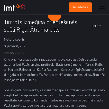
Iegādāties
Timrots izmēģina orientēšanās
Dalīties
spēli Rīgā. Ātruma cilts
Motoru sports
8. janvāris, 2021
PAR RAIDĪJUMU
Kino orientēšanās spēle ir piedzīvojums svaigā gaisā četru stundu
garumā, bet Pauls un viņa pretinieki, Baltskaru ģimene – Mārcis, Ralfs
un Martins Baltskari un Karīna Rubene – šoreiz izmēģinās stundas laikā
tikt galā ar kara drāmas "Dvēseļu putenis" uzdevumiem, lai savāktu pēc
iespējas vairāk punktu.
Spēles gaitā būs skaidrs, ka vienam ar spēles uzdevumiem tikt galā nav
viegli, bet Fadejeva solī un vieglā sprintā ir iespējams uzrādīt cienījamu
rezultātu. Cik punktu komandām izdosies savākt un ko pēc finiša rādīs
Paula sporta aproce, noskaidrosim jaunajā raidījuma sērijā.