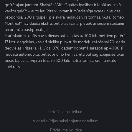
gofrētajam jumtam. Skaistās "Alfas" gaitas īpašības ir labākas, nekā
varētu gaidīt – auto iet līdzeni un tam ir mūsdienīga svara un jaudas
proporcija, 200 zirgspēki pie svara nedaudz virs tonnas. "Alfa Romeo
Montreal" nav daudz ekstru, bet braukšanai pietiek ar sešiem slēdžiem
un bremžu pastiprinātāju.
Ir arī skaidrs, ka šis nav ikdienas auto, jo tas uz 100 kilometriem patērē
17 litru degvielas, kas arī pielika punktu šo modeļu ražošanai 70. gadu
degvielas krīzes laikā. Līdz 1976. gadam kopumā saražoti ap 4000 šī
modeļa automobiļu, bet šobrīd no tiem varētu būt saglabājušies tikai
puse, tāpēc Latvijā un tuvāko 500 kilometru rādiusā šis ir unikāls
spēkrats.
Lietošanas noteikumi
Viedtelevīzijas pakalpojuma noteikumi
Privātuma politika