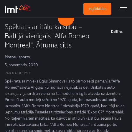
Iegādāties
Spēkrats ar itāļu kaislību –
Dalīties
Baltijā vienīgais "Alfa Romeo
Montreal". Ātruma cilts
Motoru sports
5. novembris, 2020
PAR RAIDĪJUMU
Spēkrata saimnieks Egils Simanovskis to pirmo reizi pamanīja "Alfa
Romeo" saietā Anglijā, kur nonāca nejaušības dēļ. Unikālais auto
iekaroja viņa sirdi un vienu no tā modeļiem Egils atveda uz dzimteni.
Pirmie šī auto modeļi ražoti no 1970. gada, bet pasaules automīļu
uzmanību "Alfa Romeo Montreal" piesaistīja 1979. gadā, kad itāļi to ar
lepnumu atrādīja Pasaules tirdzniecības izstādē "Expo 67", Montreālā.
No itāļiem varam mācīties, kā dzīvot ar stilu un kaislību, secina Pauls
Timrots izbraukuma laikā. "Alfa Romeo Montreal" ir dizaina pērle,
sākot no unikāla spidometra, kura rādītāji jāreizina ar 10, līdz