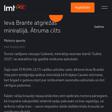
Iegādāties
Ieva Brante atgriežas
Dalīties
minirallijā. Ātruma cilts
Motoru sports
PAR RAIDĪJUMU
Šoreiz raidījums viesojas Gulbenē, minirallija sezonas startā "Gulbis
2021", lai ieskatītos ilgi gaidītā notikuma aizkulisēs.
Šajā reizē ĀTRUMA CILTS vadība uzticēta radio diktorei Ievai Brantei.
Viņa pērn izmēģināja spēkus minirallijā kā Krišjāņa Caunes stūrmane,
bet šogad ir gatava ziņot par notikumiem sacensību aizkulisēs un dot
vērtīgus padomus.
Kāpēc rallija braucēji neļauj ielūkoties zem spēkratu motora pārsegiem,
kā tropiskie laikapstākļi ietekmē spēju pabraukt un kas vajadzīgs, lai
ierīkotu rallija trasi – savos iespaidos dalās dažādu klašu braucēji un
pasākuma rīkotāji.